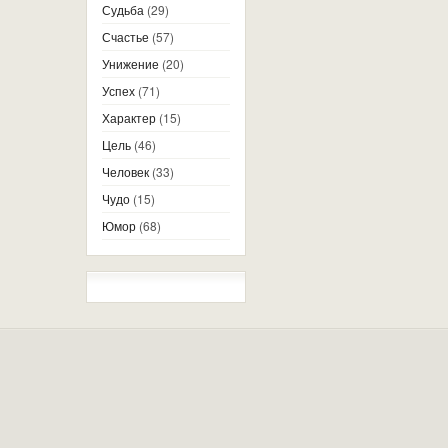
Судьба
(29)
Счастье
(57)
Унижение
(20)
Успех
(71)
Характер
(15)
Цель
(46)
Человек
(33)
Чудо
(15)
Юмор
(68)