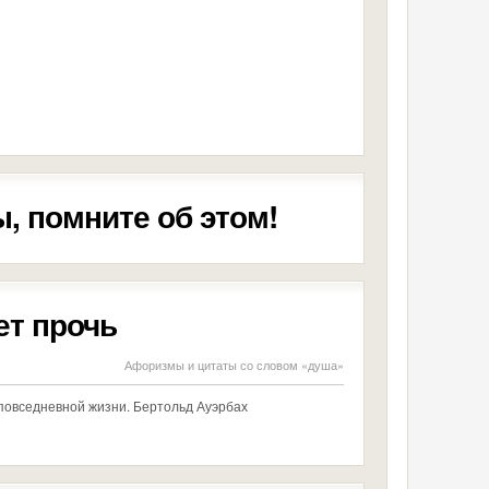
, помните об этом!
т прочь
Афоризмы и цитаты со словом «душа»
повседневной жизни. Бертольд Ауэрбах