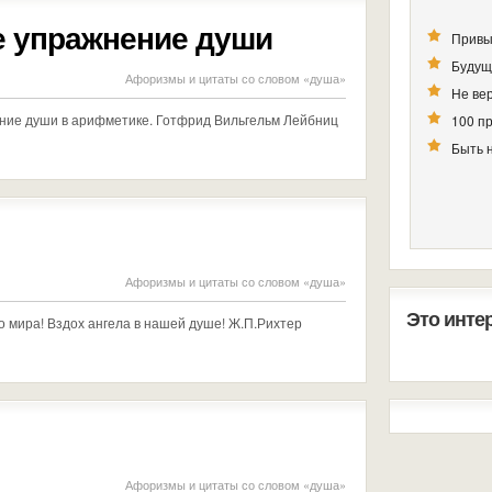
е упражнение души
Привы
Будущ
Афоризмы и цитаты со словом «душа»
Не вер
ние души в арифметике. Готфрид Вильгельм Лейбниц
100 п
Быть 
Афоризмы и цитаты со словом «душа»
Это инте
о мира! Вздох ангела в нашей душе! Ж.П.Рихтер
Афоризмы и цитаты со словом «душа»