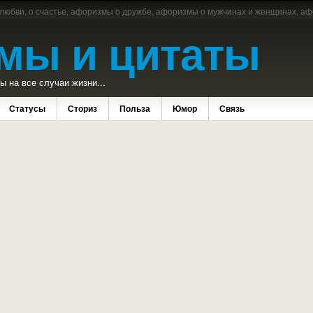
 любви, о счастье, афоризмы о дружбе, афоризмы о мужчинах и женщинах, аф
мы и цитаты
 на все случаи жизни...
Статусы
Сториз
Польза
Юмор
Связь