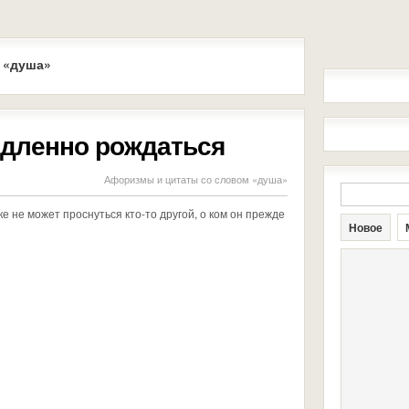
 «душа»
едленно рождаться
Афоризмы и цитаты со словом «душа»
ке не может проснуться кто-то другой, о ком он прежде
Новое