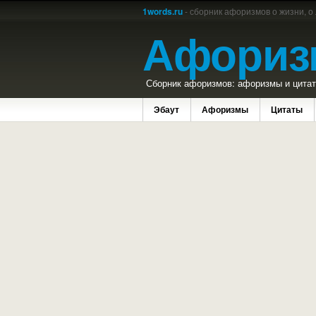
1words.ru
- сборник афоризмов о жизни, о
Афориз
Сборник афоризмов: афоризмы и цитаты
Эбаут
Афоризмы
Цитаты