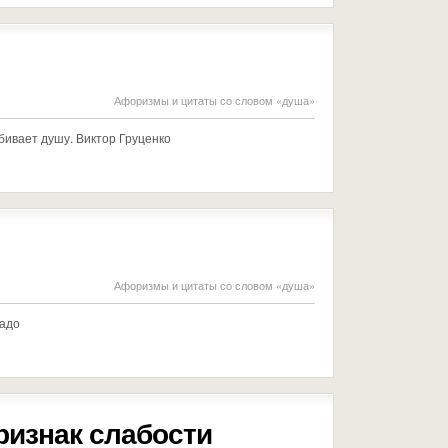
Афоризмы и цитаты со словом «душа»
убивает душу. Виктор Груценко
Афоризмы и цитаты со словом «душа»
надо
ризнак слабости