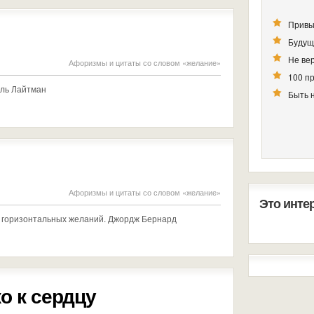
Привы
Будущ
Не вер
Афоризмы и цитаты со словом «желание»
100 п
эль Лайтман
Быть 
Афоризмы и цитаты со словом «желание»
Это инте
 горизонтальных желаний. Джордж Бернард
о к сердцу