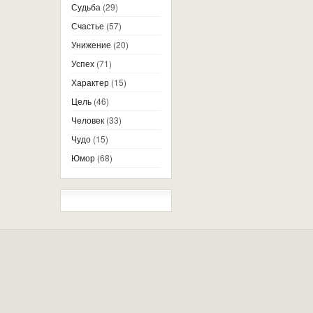
Судьба
(29)
Счастье
(57)
Унижение
(20)
Успех
(71)
Характер
(15)
Цель
(46)
Человек
(33)
Чудо
(15)
Юмор
(68)