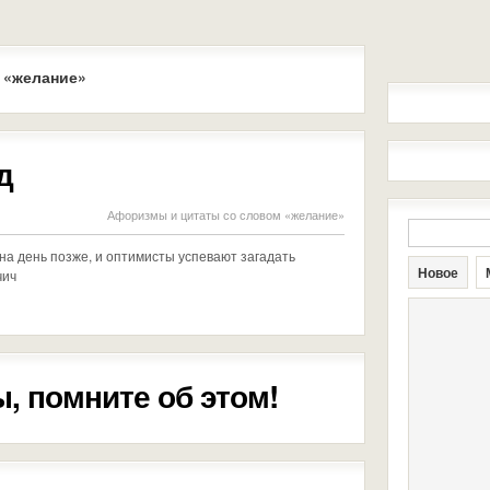
 «желание»
д
Афоризмы и цитаты со словом «желание»
 на день позже, и оптимисты успевают загадать
Новое
чич
, помните об этом!