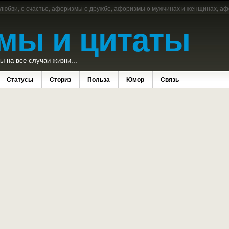
 любви, о счастье, афоризмы о дружбе, афоризмы о мужчинах и женщинах, аф
мы и цитаты
 на все случаи жизни...
Статусы
Сториз
Польза
Юмор
Связь