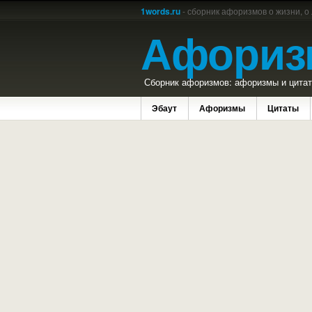
1words.ru
- сборник афоризмов о жизни, о
Афориз
Сборник афоризмов: афоризмы и цитаты
Эбаут
Афоризмы
Цитаты