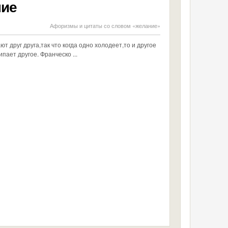
ние
Афоризмы и цитаты со словом «желание»
 друг друга,так что когда одно холодеет,то и другое
ипает другое. Франческо ...