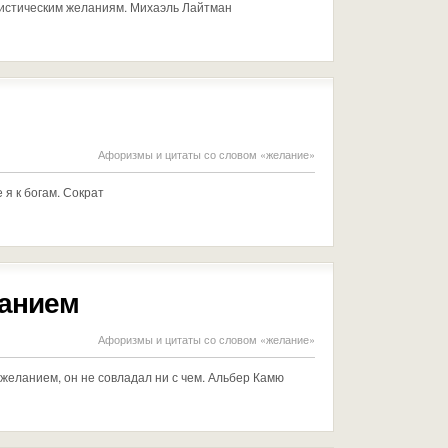
оистическим желаниям. Михаэль Лайтман
Афоризмы и цитаты со словом «желание»
я к богам. Сократ
ланием
Афоризмы и цитаты со словом «желание»
с желанием, он не совладал ни с чем. Альбер Камю