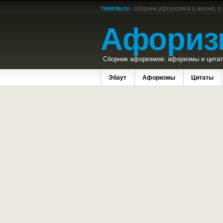
1words.ru
- сборник афоризмов о жизни, о
Афориз
Сборник афоризмов: афоризмы и цитаты
Эбаут
Афоризмы
Цитаты