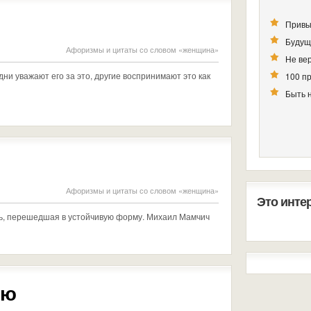
Привы
Будущ
Афоризмы и цитаты со словом «женщина»
Не вер
ни уважают его за это, другие воспринимают это как
100 п
Быть 
Афоризмы и цитаты со словом «женщина»
Это инте
нь, перешедшая в устойчивую форму. Михаил Мамчич
ью