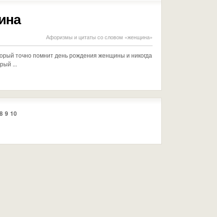
ина
Афоризмы и цитаты со словом «женщина»
торый точно помнит день рождения женщины и никогда
рый ...
8
9
10