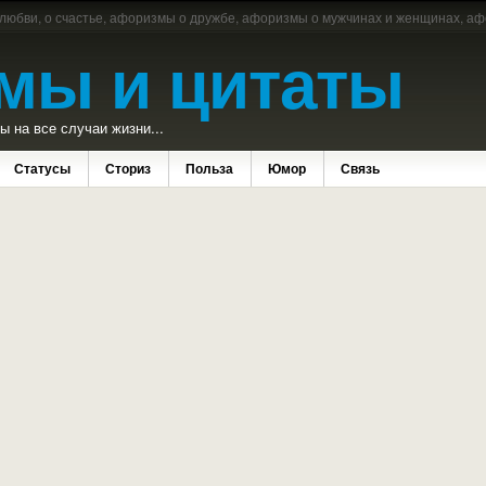
 любви, о счастье, афоризмы о дружбе, афоризмы о мужчинах и женщинах, аф
мы и цитаты
 на все случаи жизни...
Статусы
Сториз
Польза
Юмор
Связь