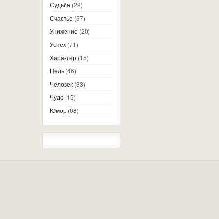
Судьба
(29)
Счастье
(57)
Унижение
(20)
Успех
(71)
Характер
(15)
Цель
(46)
Человек
(33)
Чудо
(15)
Юмор
(68)