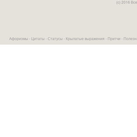
(c) 2016 В
Афоризмы -
Цитаты
-
Статусы
-
Крылатые выражения
-
Притчи
-
Полезн