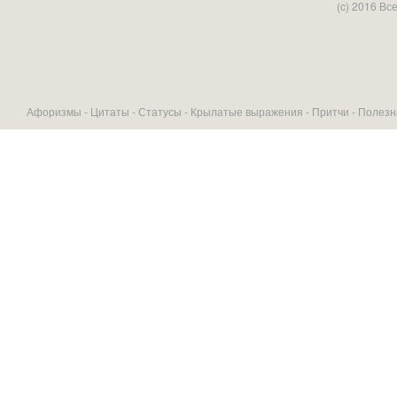
(c) 2016 В
Афоризмы -
Цитаты
-
Статусы
-
Крылатые выражения
-
Притчи
-
Полезн