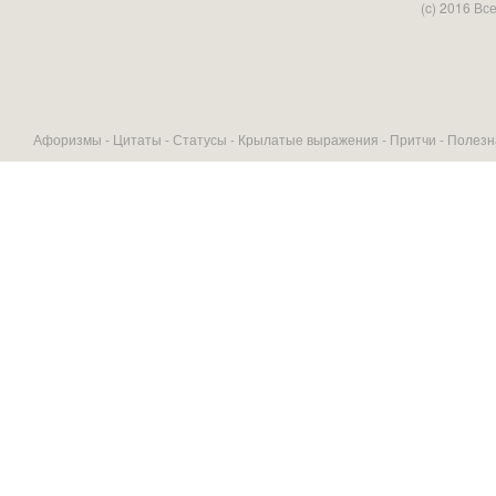
(c) 2016 В
Афоризмы -
Цитаты
-
Статусы
-
Крылатые выражения
-
Притчи
-
Полезн