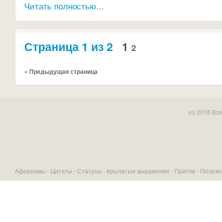
Читать полностью...
Страница 1 из 2
1
2
« Предыдущая страница
(c) 2016 В
Афоризмы -
Цитаты
-
Статусы
-
Крылатые выражения
-
Притчи
-
Полезн