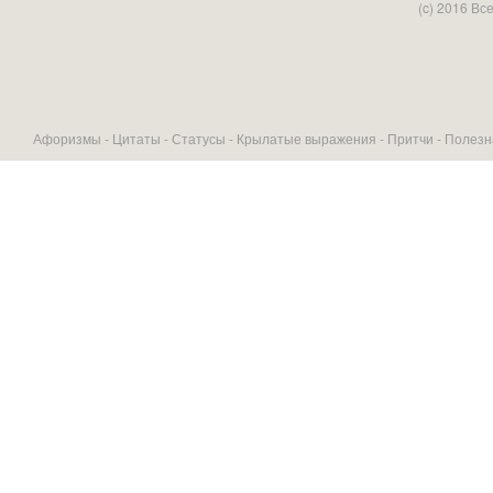
(c) 2016 В
Афоризмы -
Цитаты
-
Статусы
-
Крылатые выражения
-
Притчи
-
Полезн