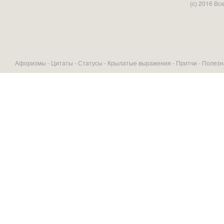
(c) 2016 В
Афоризмы -
Цитаты
-
Статусы
-
Крылатые выражения
-
Притчи
-
Полезн