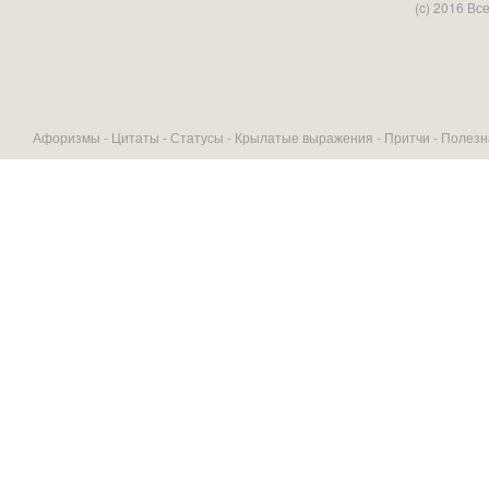
(c) 2016 В
Афоризмы -
Цитаты
-
Статусы
-
Крылатые выражения
-
Притчи
-
Полезн