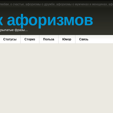
 любви, о счастье, афоризмы о дружбе, афоризмы о мужчинах и женщинах, аф
к афоризмов
рылатые фразы...
Статусы
Сториз
Польза
Юмор
Связь