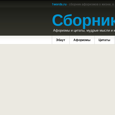
1words.ru
- сборник афоризмов о жизни, о
Сборни
Афоризмы и цитаты, мудрые мысли и к
Эбаут
Афоризмы
Цитаты