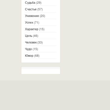
Судьба
(29)
Счастье
(57)
Унижение
(20)
Успех
(71)
Характер
(15)
Цель
(46)
Человек
(33)
Чудо
(15)
Юмор
(68)