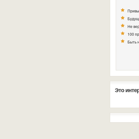
Привы
Будущ
Не вер
100 п
Быть 
Это инте