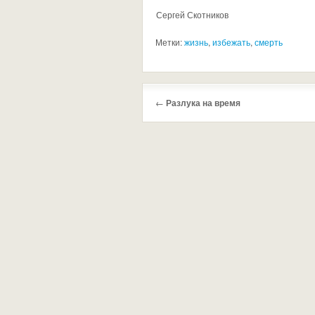
Сергей Скотников
Метки:
жизнь
,
избежать
,
смерть
←
Разлука на время