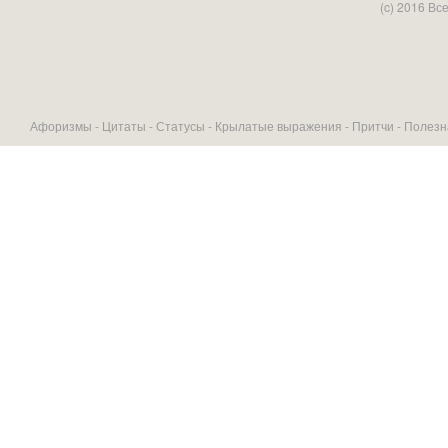
(c) 2016 В
Афоризмы -
Цитаты
-
Статусы
-
Крылатые выражения
-
Притчи
-
Полезн