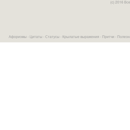
(c) 2016 В
Афоризмы -
Цитаты
-
Статусы
-
Крылатые выражения
-
Притчи
-
Полезн