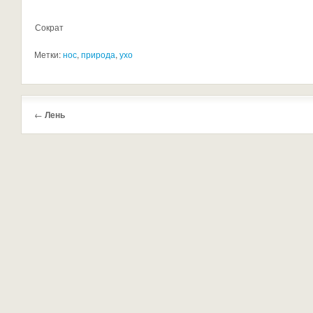
Сократ
Метки:
нос
,
природа
,
ухо
←
Лень