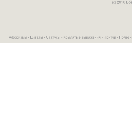
(c) 2016 В
Афоризмы -
Цитаты
-
Статусы
-
Крылатые выражения
-
Притчи
-
Полезн