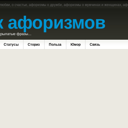
 любви, о счастье, афоризмы о дружбе, афоризмы о мужчинах и женщинах, аф
к афоризмов
рылатые фразы...
Статусы
Сториз
Польза
Юмор
Связь