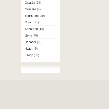
Судьба
(29)
Счастье
(57)
Унижение
(20)
Успех
(71)
Характер
(15)
Цель
(46)
Человек
(33)
Чудо
(15)
Юмор
(68)