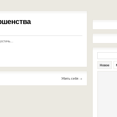
ршенства
 достичь…
Новое
Убить себя
→