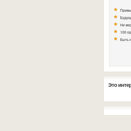
Привы
Будущ
Не вер
100 п
Быть 
Это инте