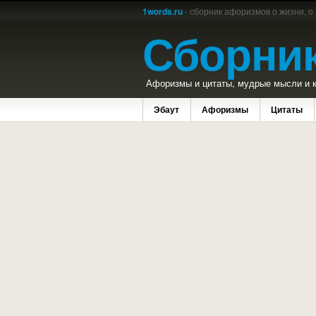
1words.ru
- сборник афоризмов о жизни, о
Сборни
Афоризмы и цитаты, мудрые мысли и к
Эбаут
Афоризмы
Цитаты