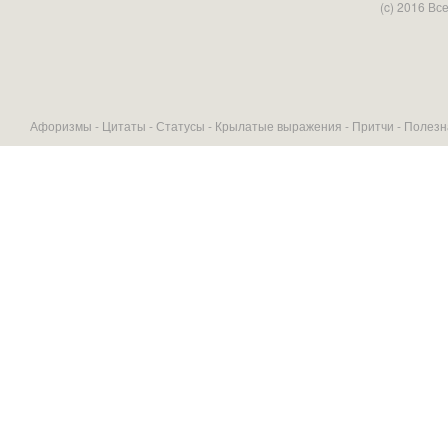
(c) 2016 В
Афоризмы -
Цитаты
-
Статусы
-
Крылатые выражения
-
Притчи
-
Полезн