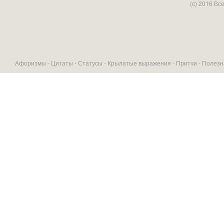
(c) 2016 В
Афоризмы -
Цитаты
-
Статусы
-
Крылатые выражения
-
Притчи
-
Полезн