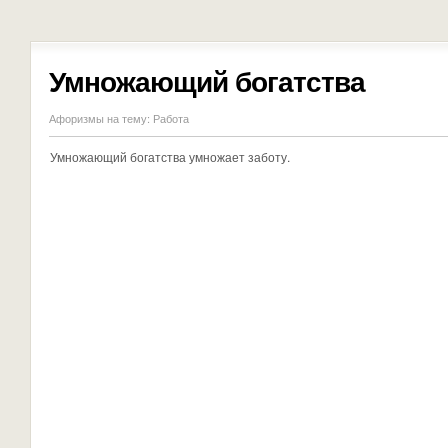
Умножающий богатства
Афоризмы на тему:
Работа
Умножающий богатства умножает заботу.